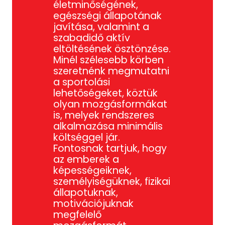
életminőségének,
egészségi állapotának
javítása, valamint a
szabadidő aktív
eltöltésének ösztönzése.
Minél szélesebb körben
szeretnénk megmutatni
a sportolási
lehetőségeket, köztük
olyan mozgásformákat
is, melyek rendszeres
alkalmazása minimális
költséggel jár.
Fontosnak tartjuk, hogy
az emberek a
képességeiknek,
személyiségüknek, fizikai
állapotuknak,
motivációjuknak
megfelelő