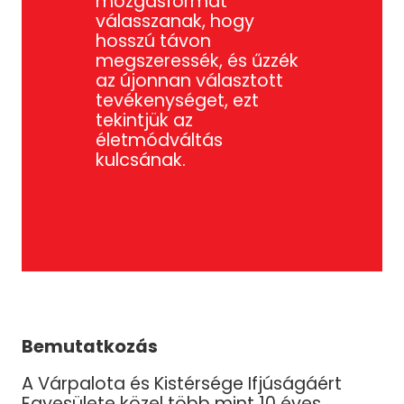
mozgásformát
válasszanak, hogy
hosszú távon
megszeressék, és űzzék
az újonnan választott
tevékenységet, ezt
tekintjük az
életmódváltás
kulcsának.
Bemutatkozás
A Várpalota és Kistérsége Ifjúságáért
Egyesülete közel több mint 10 éves