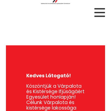
Kedves Látogató!
Köszöntjük a Várpalota
és Kistérsége Ifjúságáért
Egyesület honlapján!
Célunk Várpalota és
kistérsége lakossága